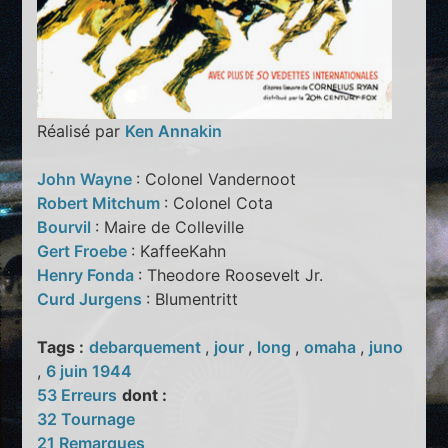
Réalisé par
Ken Annakin
John Wayne
: Colonel Vandernoot
Robert Mitchum
: Colonel Cota
Bourvil
: Maire de Colleville
Gert Froebe
: KaffeeKahn
Henry Fonda
: Theodore Roosevelt Jr.
Curd Jurgens
: Blumentritt
Tags :
debarquement
,
jour
,
long
,
omaha
,
juno
,
6 juin 1944
53 Erreurs
dont :
32 Tournage
21 Remarques