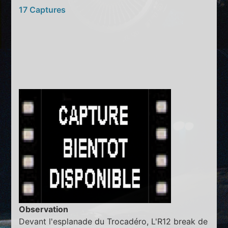
17 Captures
Observation
Devant l'esplanade du Trocadéro, L'R12 break de