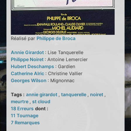
Réalisé par
Philippe de Broca
Annie Girardot
: Lise Tanquerelle
Philippe Noiret
: Antoine Lemercier
Hubert Deschamps
: Gardien
Catherine Alric
: Christine Vallier
Georges Wilson
: Mignonnac
Tags :
annie girardot
,
tanquerelle
,
noiret
,
meurtre
,
st cloud
18 Erreurs
dont :
11 Tournage
7 Remarques