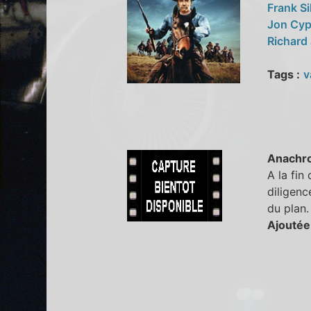
Frank Si
Jon Cy
Richard
Tags :
v
Anachr
A la fin
diligenc
du plan.
Ajoutée