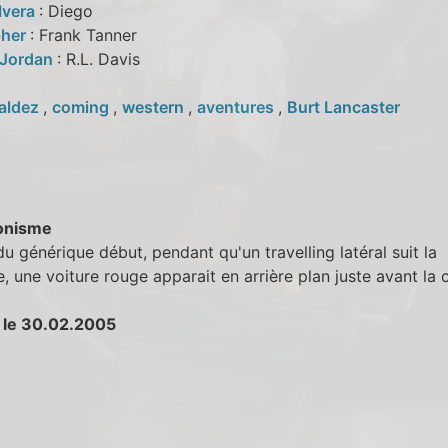
lvera
: Diego
pher
: Frank Tanner
 Jordan
: R.L. Davis
aldez
,
coming
,
western
,
aventures
,
Burt Lancaster
onisme
 du générique début, pendant qu'un travelling latéral suit la
e, une voiture rouge apparait en arrière plan juste avant la
 le 30.02.2005