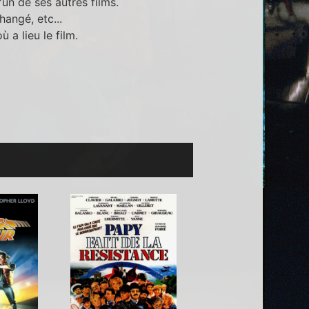
'un de ses autres films.
angé, etc...
 a lieu le film.