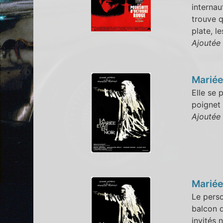
internau
trouve q
plate, l
Ajoutée 
Mariée 
Elle se 
poignet 
Ajoutée 
Mariée 
Le pers
balcon d
invités 