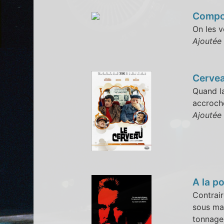
Compos
On les v
Ajoutée
Cervea
Quand l
accroché
Ajoutée
A la p
Contrair
sous mar
tonnage,