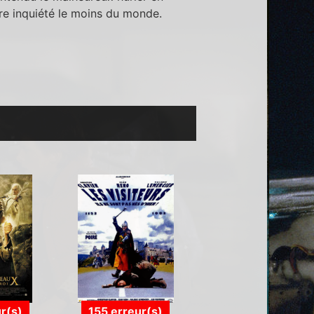
tre inquiété le moins du monde.
r(s)
155 erreur(s)