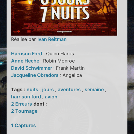
Réalisé par
Ivan Reitman
Harrison Ford
: Quinn Harris
Anne Heche
: Robin Monroe
David Schwimmer
: Frank Martin
Jacqueline Obradors
: Angelica
Tags :
nuits
,
jours
,
aventures
,
semaine
,
harrison ford
,
avion
2 Erreurs
dont :
2 Tournage
1 Captures