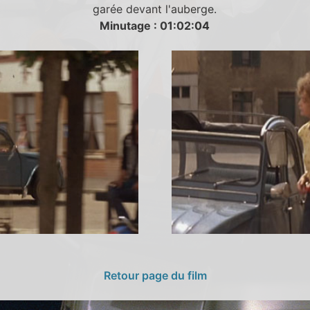
garée devant l'auberge.
Minutage : 01:02:04
Retour page du film