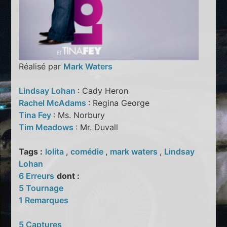
Réalisé par
Mark Waters
Lindsay Lohan
: Cady Heron
Rachel McAdams
: Regina George
Tina Fey
: Ms. Norbury
Tim Meadows
: Mr. Duvall
Tags :
lolita
,
comédie
,
mark waters
,
Lindsay
Lohan
6 Erreurs
dont :
5 Tournage
1 Remarques
5 Captures