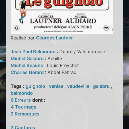
Réalisé par
Georges Lautner
Jean Paul Belmondo
: Dupré / Valembreuse
Michel Galabru
: Achille
Michel Beaune
: Louis Freychet
Charles Gérard
: Abdel Fahrad
Tags :
guignolo
,
venise
,
vaudeville
,
galabru
,
belmondo
6 Erreurs
dont :
4 Tournage
2 Remarques
3 Captures