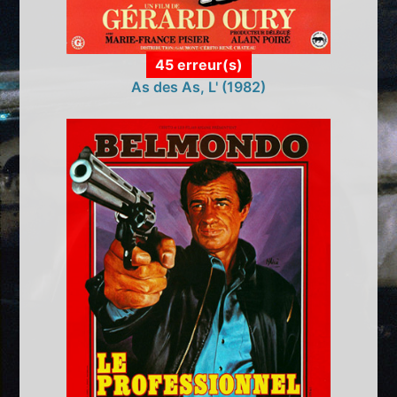
45 erreur(s)
As des As, L' (1982)