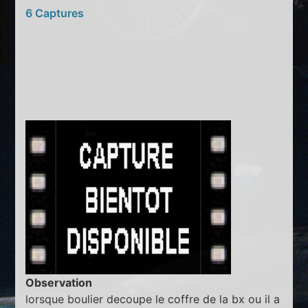
6 Captures
Observation
lorsque boulier decoupe le coffre de la bx ou il a