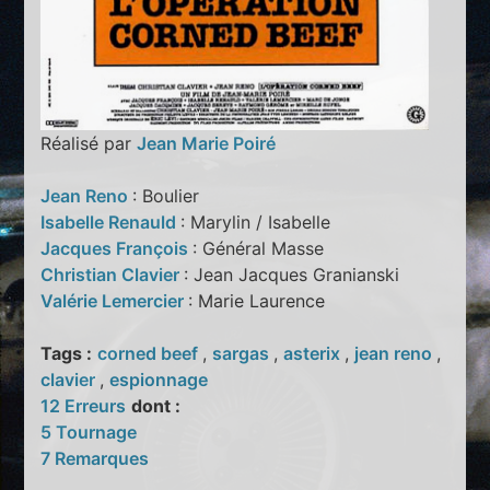
Réalisé par
Jean Marie Poiré
Jean Reno
: Boulier
Isabelle Renauld
: Marylin / Isabelle
Jacques François
: Général Masse
Christian Clavier
: Jean Jacques Granianski
Valérie Lemercier
: Marie Laurence
Tags :
corned beef
,
sargas
,
asterix
,
jean reno
,
clavier
,
espionnage
12 Erreurs
dont :
5 Tournage
7 Remarques