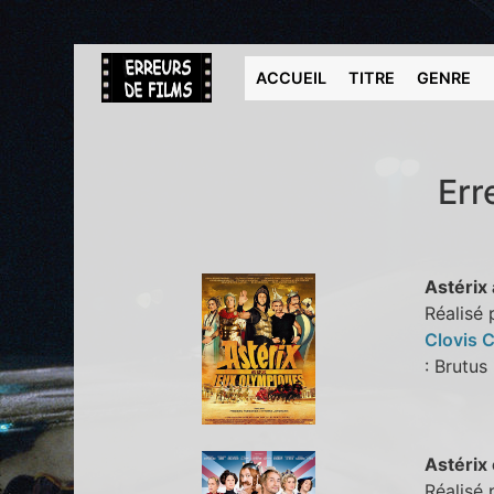
ACCUEIL
TITRE
GENRE
Err
Astérix
Réalisé 
Clovis C
: Brut
Astérix 
Réalisé 