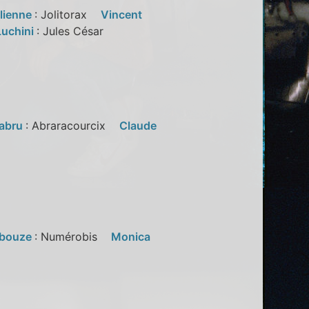
llienne
: Jolitorax
Vincent
Luchini
: Jules César
labru
: Abraracourcix
Claude
bbouze
: Numérobis
Monica