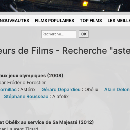
NOUVEAUTES
FILMS POPULAIRES
TOP FILMS
LES MEILL
eurs de Films - Recherche "aste
 aux jeux olympiques (2008)
par Frédéric Forestier
ornillac
: Astérix
Gérard Depardieu
: Obélix
Alain Delo
us
Stéphane Rousseau
: Alafolix
et Obélix au service de Sa Majesté (2012)
par Laurent Tirard