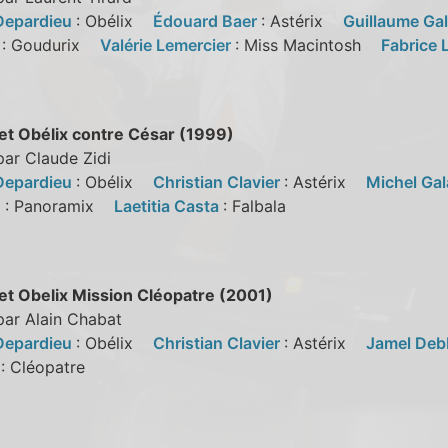
Depardieu
: Obélix
Édouard Baer
: Astérix
Guillaume Ga
e
: Goudurix
Valérie Lemercier
: Miss Macintosh
Fabrice 
 et Obélix contre César (1999)
par Claude Zidi
Depardieu
: Obélix
Christian Clavier
: Astérix
Michel Ga
u
: Panoramix
Laetitia Casta
: Falbala
 et Obelix Mission Cléopatre (2001)
par Alain Chabat
Depardieu
: Obélix
Christian Clavier
: Astérix
Jamel De
i
: Cléopatre