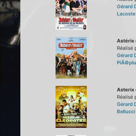
Gérard 
Lacost
Astérix
Réalisé 
Gérard 
PiÃ©pl
Asterix
Réalisé 
Gérard 
Bellucc