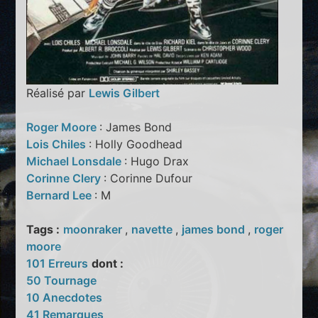
Réalisé par
Lewis Gilbert
Roger Moore
: James Bond
Lois Chiles
: Holly Goodhead
Michael Lonsdale
: Hugo Drax
Corinne Clery
: Corinne Dufour
Bernard Lee
: M
Tags :
moonraker
,
navette
,
james bond
,
roger
moore
101 Erreurs
dont :
50 Tournage
10 Anecdotes
41 Remarques