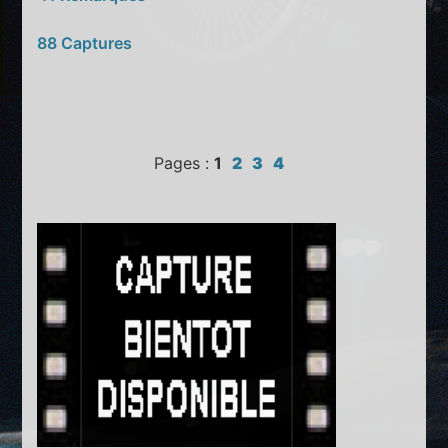
88 Captures
Pages :
1
2
3
4