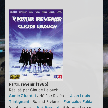
Partir, revenir (1985)
Réalisé par Claude Lelouch
Annie Girardot
: Hélène Rivière
Jean Louis
Trintignant
: Roland Rivière
Françoise Fabian
:
Sarah Lerner
Erik Berchot
: Salomon Lerner