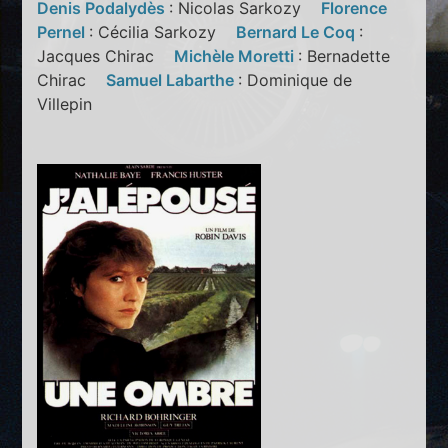
Denis Podalydès
: Nicolas Sarkozy
Florence
Pernel
: Cécilia Sarkozy
Bernard Le Coq
:
Jacques Chirac
Michèle Moretti
: Bernadette
Chirac
Samuel Labarthe
: Dominique de
Villepin