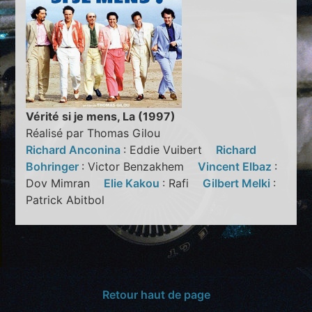
Vérité si je mens, La (1997)
Réalisé par Thomas Gilou
Richard Anconina
: Eddie Vuibert
Richard
Bohringer
: Victor Benzakhem
Vincent Elbaz
:
Dov Mimran
Elie Kakou
: Rafi
Gilbert Melki
:
Patrick Abitbol
Retour haut de page