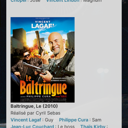
Chopel
: Jose
Vincent Lindon
: Magnum
Baltringue, Le (2010)
Réalisé par Cyril Sebas
Vincent Lagaf
: Guy
Philippe Cura
: Sam
Jean-Luc Couchard
: Le boss
Thaïs Kirby
: