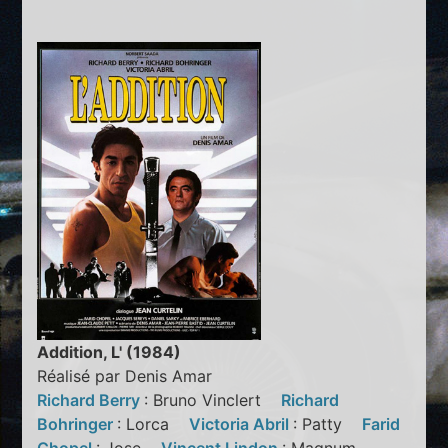
Addition, L' (1984)
Réalisé par Denis Amar
Richard Berry
: Bruno Vinclert
Richard
Bohringer
: Lorca
Victoria Abril
: Patty
Farid