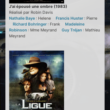
J'ai épousé une ombre (1983)
Réalisé par Robin Davis
Nathalie Baye
: Helene
Francis Huster
: Pierre
Richard Bohringer
: Frank
Madeleine
Robinson
: Mme Meyrand
Guy Tréjan
: Mathieu
Meyrand