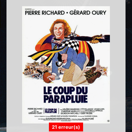
21 erreur(s)