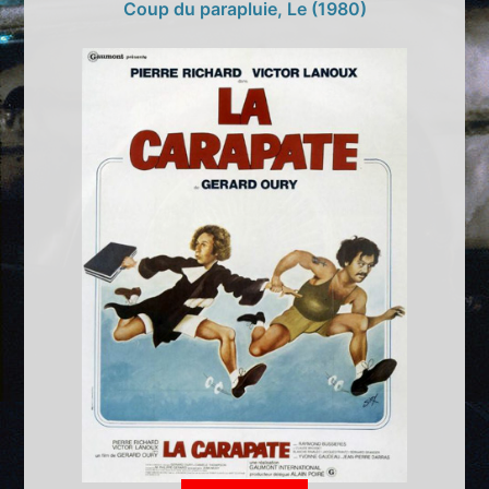
Coup du parapluie, Le (1980)