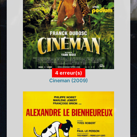
4 erreur(s)
Cineman (2009)