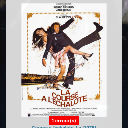
1 erreur(s)
Course à l'echalote, La (1975)