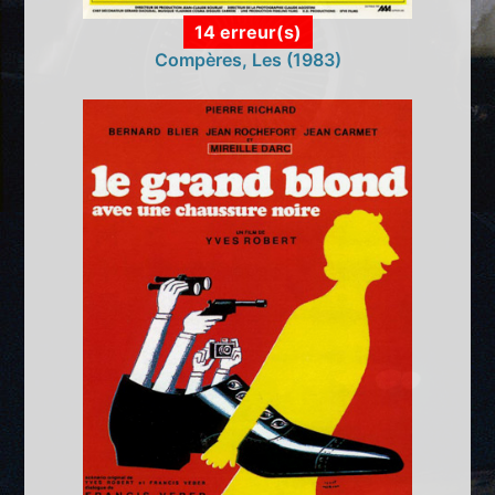
14 erreur(s)
Compères, Les (1983)