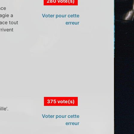
280 vote(s)
ace
magie a
Voter pour cette
pace tout
erreur
rivent
375 vote(s)
le'.
Voter pour cette
erreur