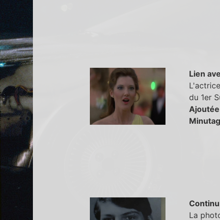
Lien ave
L'actric
du 1er 
Ajoutée
Minutag
Continu
La photo