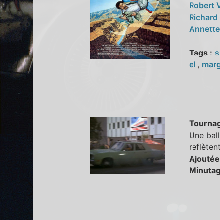
Robert
Richard
Annette
Tags :
s
el
,
marg
Tourna
Une ball
reflèten
Ajoutée
Minutag