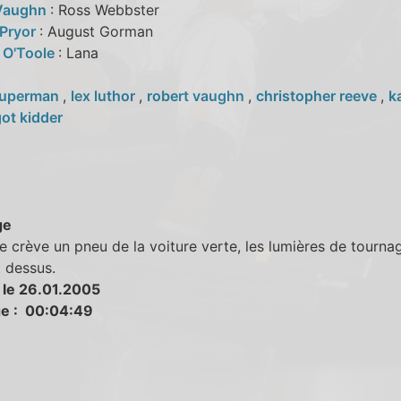
 Vaughn
: Ross Webbster
 Pryor
: August Gorman
 O'Toole
: Lana
uperman
,
lex luthor
,
robert vaughn
,
christopher reeve
,
ka
ot kidder
ge
e crève un pneu de la voiture verte, les lumières de tourna
t dessus.
 le 26.01.2005
e : 00:04:49