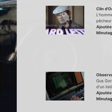
Clin d'O
L'homme 
pêcheur
Ajoutée
Minutag
Observa
Gus Gorm
d'un lis
Ajoutée
Minutag