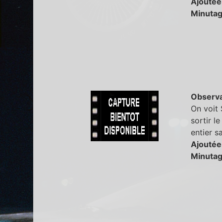
Ajoutée
Minutag
Observa
On voit 
sortir l
entier s
Ajoutée
Minutag