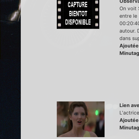
Observa
On voit 
entre le
00:20:40
autour. 
dans su
Ajoutée
Minutag
Lien ave
L'actric
Ajoutée
Minutag