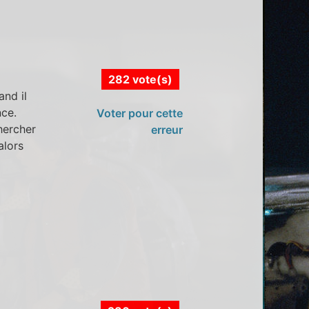
282 vote(s)
nd il
ce.
Voter pour cette
chercher
erreur
alors