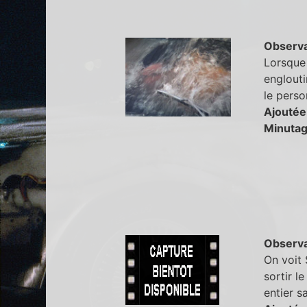
Observa
Lorsque 
englouti
le perso
Ajoutée
Minutag
Observa
On voit 
sortir l
entier s