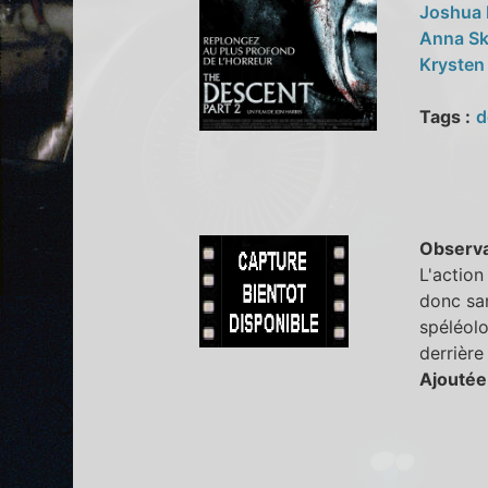
Joshua 
Anna Sk
Kryste
Tags :
d
Observa
L'action
donc san
spéléolo
derrière 
Ajoutée