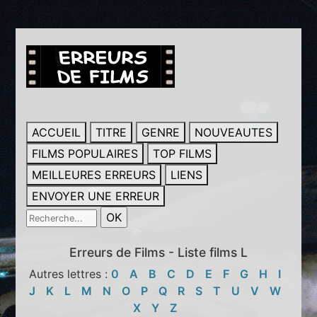
ACCUEIL
TITRE
GENRE
NOUVEAUTES
FILMS POPULAIRES
TOP FILMS
MEILLEURES ERREURS
LIENS
ENVOYER UNE ERREUR
Erreurs de Films - Liste films L
Autres lettres :
0
A
B
C
D
E
F
G
H
I
J
K
L
M
N
O
P
Q
R
S
T
U
V
W
X
Y
Z