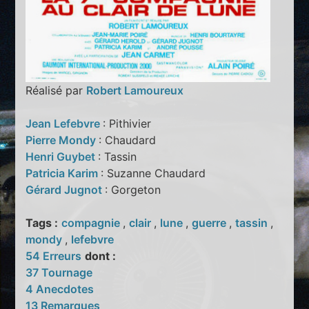
Réalisé par
Robert Lamoureux
Jean Lefebvre
: Pithivier
Pierre Mondy
: Chaudard
Henri Guybet
: Tassin
Patricia Karim
: Suzanne Chaudard
Gérard Jugnot
: Gorgeton
Tags :
compagnie
,
clair
,
lune
,
guerre
,
tassin
,
mondy
,
lefebvre
54 Erreurs
dont :
37 Tournage
4 Anecdotes
13 Remarques