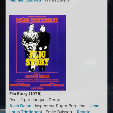
Michael Learned
: Vivian Emery
Flic Story (1975)
Réalisé par Jacques Deray
Alain Delon
: Inspecteur Roger Borniche
Jean-
Louis Trintignant
: Émile Buisson
Renato