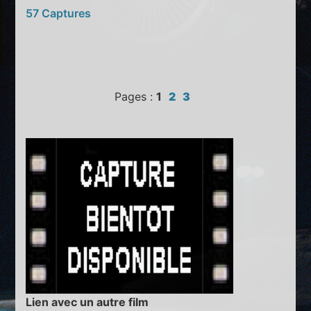
57 Captures
Pages :
1
2
3
Lien avec un autre film