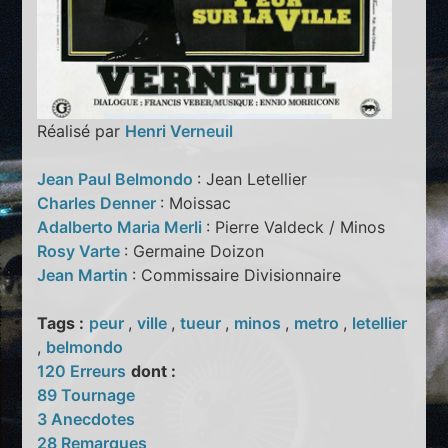
Réalisé par
Henri Verneuil
Jean Paul Belmondo
: Jean Letellier
Charles Denner
: Moissac
Adalberto Maria Merli
: Pierre Valdeck / Minos
Rosy Varte
: Germaine Doizon
Jean Martin
: Commissaire Divisionnaire
Tags :
peur
,
ville
,
tueur
,
minos
,
metro
,
letellier
,
belmondo
120 Erreurs
dont :
89 Tournage
3 Anecdotes
28 Remarques