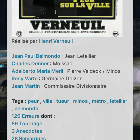
Réalisé par
Henri Verneuil
Jean Paul Belmondo
: Jean Letellier
Charles Denner
: Moissac
Adalberto Maria Merli
: Pierre Valdeck / Minos
Rosy Varte
: Germaine Doizon
Jean Martin
: Commissaire Divisionnaire
Tags :
peur
,
ville
,
tueur
,
minos
,
metro
,
letellier
,
belmondo
120 Erreurs
dont :
89 Tournage
3 Anecdotes
28 Remarques