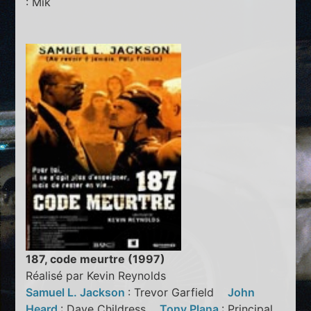
: Mik
187, code meurtre (1997)
Réalisé par Kevin Reynolds
Samuel L. Jackson
: Trevor Garfield
John
Heard
: Dave Childress
Tony Plana
: Principal