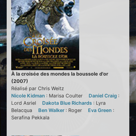
À la croisée des mondes la boussole d'or
(2007)
Réalisé par Chris Weitz
Nicole Kidman
: Marisa Coulter
Daniel Craig
:
Lord Asriel
Dakota Blue Richards
: Lyra
Belacqua
Ben Walker
: Roger
Eva Green
:
Serafina Pekkala