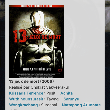
13 jeux de mort (2006)
Réalisé par Chukiat Sakveerakul
Krissada Terrence
: Pusit
Achita
Wuthinounsurasit
: Tawng
Sarunyu
Wongkrachang
: Surachai
Nattapong Arunnate