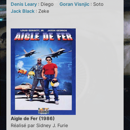
Denis Leary
: Diego
Goran Visnjic
: Soto
Jack Black
: Zeke
Aigle de Fer (1986)
Réalisé par Sidney J. Furie