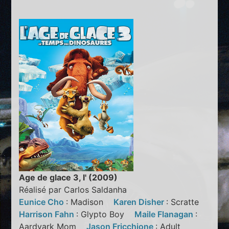
Age de glace 3, l' (2009)
Réalisé par Carlos Saldanha
Eunice Cho
: Madison
Karen Disher
: Scratte
Harrison Fahn
: Glypto Boy
Maile Flanagan
:
Aardvark Mom
Jason Fricchione
: Adult