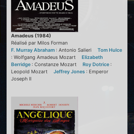
Amadeus (1984)
Réalisé par Milos Forman
F. Murray Abraham
: Antonio Salieri
Tom Hulce
: Wolfgang Amadeus Mozart
Elizabeth
Berridge
: Constanze Mozart
Roy Dotrice
:
Leopold Mozart
Jeffrey Jones
: Emperor
Joseph II