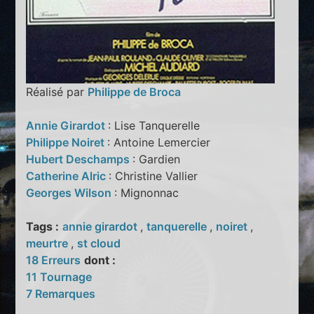
Réalisé par
Philippe de Broca
Annie Girardot
: Lise Tanquerelle
Philippe Noiret
: Antoine Lemercier
Hubert Deschamps
: Gardien
Catherine Alric
: Christine Vallier
Georges Wilson
: Mignonnac
Tags :
annie girardot
,
tanquerelle
,
noiret
,
meurtre
,
st cloud
18 Erreurs
dont :
11 Tournage
7 Remarques