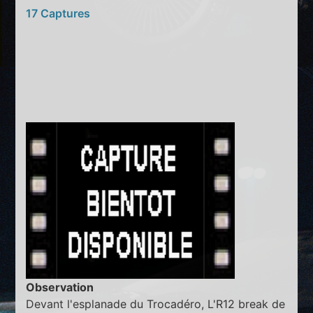
17 Captures
Observation
Devant l'esplanade du Trocadéro, L'R12 break de