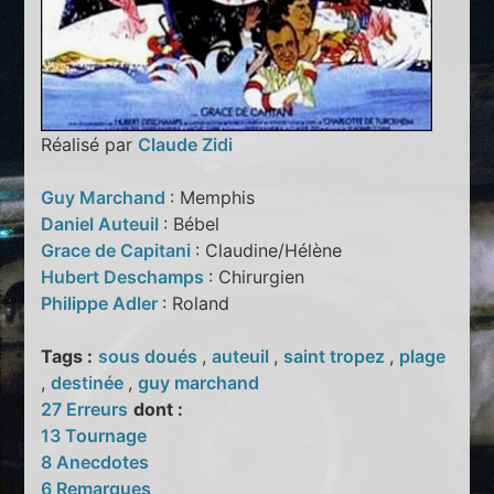
Réalisé par
Claude Zidi
Guy Marchand
: Memphis
Daniel Auteuil
: Bébel
Grace de Capitani
: Claudine/Hélène
Hubert Deschamps
: Chirurgien
Philippe Adler
: Roland
Tags :
sous doués
,
auteuil
,
saint tropez
,
plage
,
destinée
,
guy marchand
27 Erreurs
dont :
13 Tournage
8 Anecdotes
6 Remarques