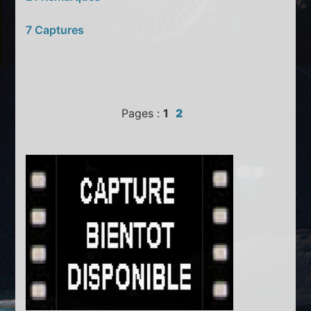
7 Captures
Pages :
1
2