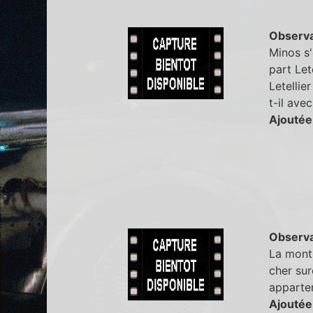
Observa
Minos s'
part Let
Letellie
t-il ave
Ajoutée
Observa
La montr
cher sur
apparte
Ajoutée