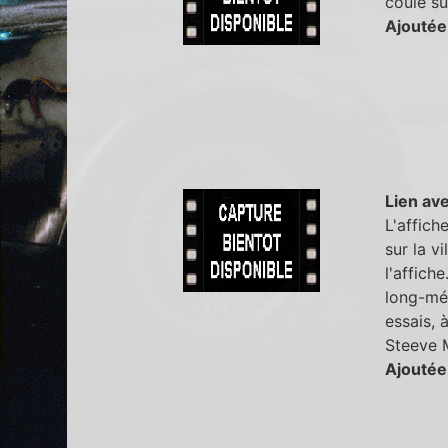
coule su
Ajoutée
Lien ave
L'affich
sur la v
l'affich
long-mét
essais,
Steeve 
Ajoutée