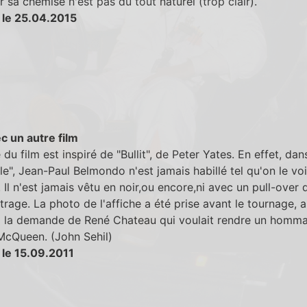
r sa chemise n'est pas du tout naturel (trop clair).
 le 25.04.2015
c un autre film
e du film est inspiré de "Bullit", de Peter Yates. En effet, dan
ille", Jean-Paul Belmondo n'est jamais habillé tel qu'on le voi
e. Il n'est jamais vêtu en noir,ou encore,ni avec un pull-over
rage. La photo de l'affiche a été prise avant le tournage, 
 à la demande de René Chateau qui voulait rendre un homm
McQueen. (John Sehil)
 le 15.09.2011