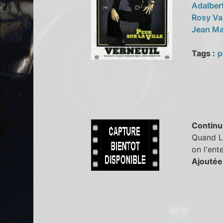
Adalber
Rosy Va
Jean Ma
Tags :
p
Continu
Quand Le
on l'ent
Ajoutée