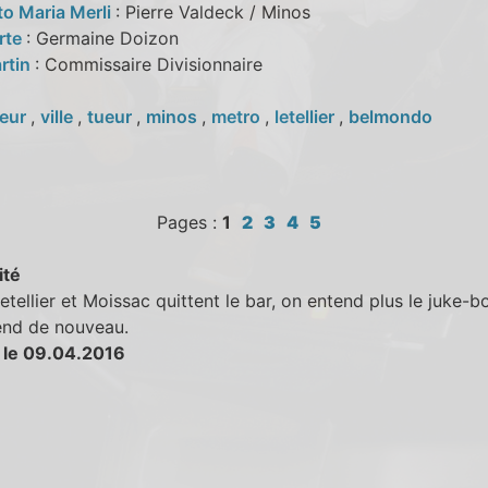
to Maria Merli
: Pierre Valdeck / Minos
rte
: Germaine Doizon
rtin
: Commissaire Divisionnaire
eur
,
ville
,
tueur
,
minos
,
metro
,
letellier
,
belmondo
Pages :
1
2
3
4
5
ité
tellier et Moissac quittent le bar, on entend plus le juke-bo
end de nouveau.
 le 09.04.2016