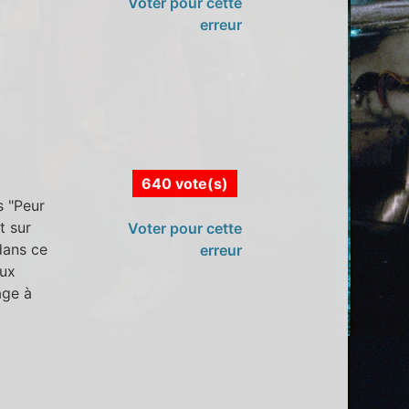
Voter pour cette
erreur
640 vote(s)
s "Peur
t sur
Voter pour cette
 dans ce
erreur
aux
age à