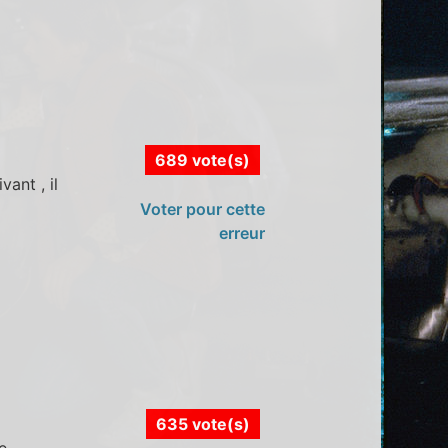
689 vote(s)
vant , il
Voter pour cette
erreur
635 vote(s)
e