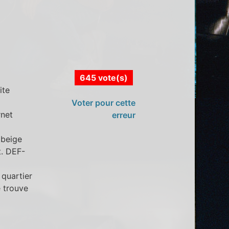
645 vote(s)
ite
8
Voter pour cette
rnet
erreur
 beige
t. DEF-
 quartier
e trouve