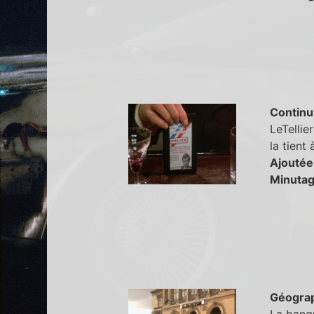
Continu
LeTellier
la tient
Ajoutée
Minutag
Géogra
La banqu