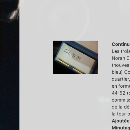
Continu
Les troi
Norah El
(nouvea
bleu) C
quartier
en forme
44-52 (c
commissa
de la dé
la tour 
Ajoutée
Minutag